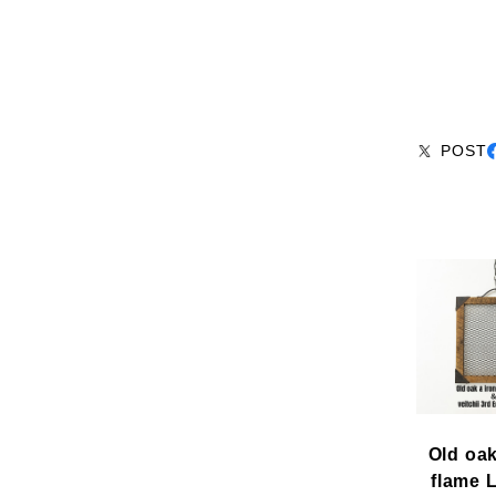
POST
Old oak
flame 