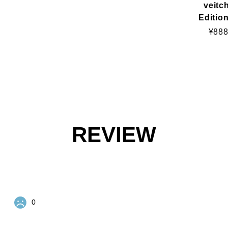
veitch
Editio
¥888
REVIEW
0