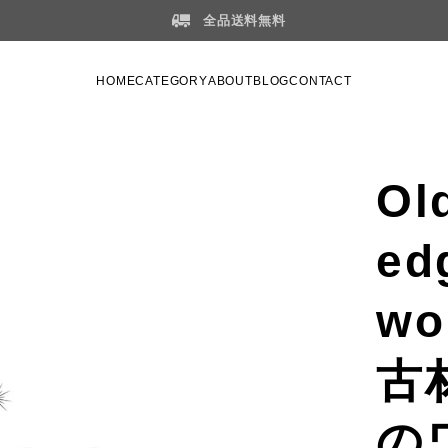
全品送料無料
HOME
CATEGORY
ABOUT
BLOG
CONTACT
Ol
ed
wo
古
の