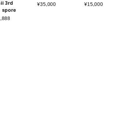
ii 3rd
¥35,000
¥15,000
n spore
,888