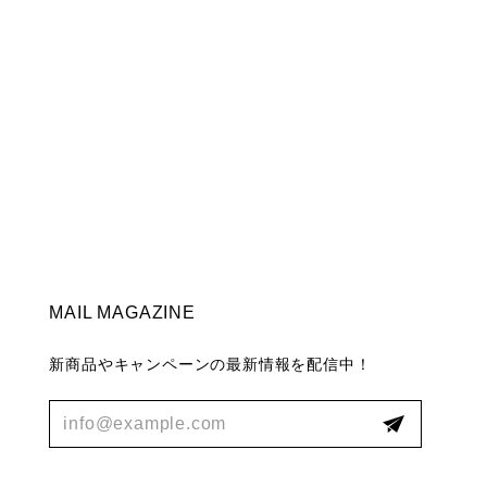
なりの味や風合いをつけて長年愛用してやって下さい。
MAIL MAGAZINE
新商品やキャンペーンの最新情報を配信中！
が届いた時には想像以上にデザインがよく一気に部屋がお
深く本物感がすごいです。やはりyレッグにして良かった！
です！