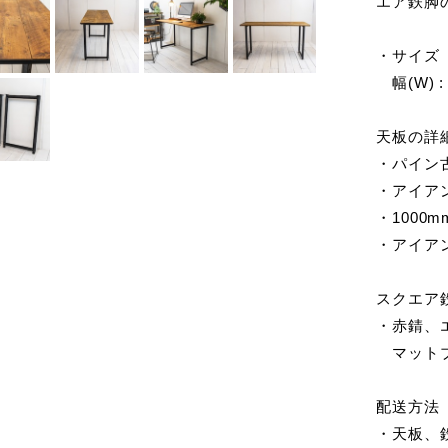
エア鉄脚
・サイズ
幅(W) : 
天板の詳
・パイ
・アイア
・1000
・アイア
スクエア
・赤錆、
マットブ
配送方法
・天板、