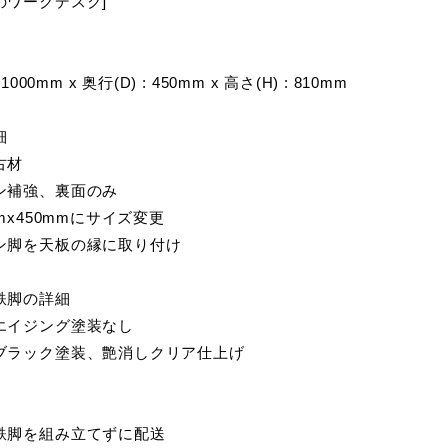
のワークデスク]
1000mm x 奥行(D) : 450mm x 高さ(H) : 810mm
細
ン古材
ン補強、裏面のみ
mmx450mmにサイズ変更
ン脚を天板の縁に取り付け
鉄脚の詳細
エイジング塗装なし
ラック塗装、艶消しクリア仕上げ
鉄脚を組み立てずに配送