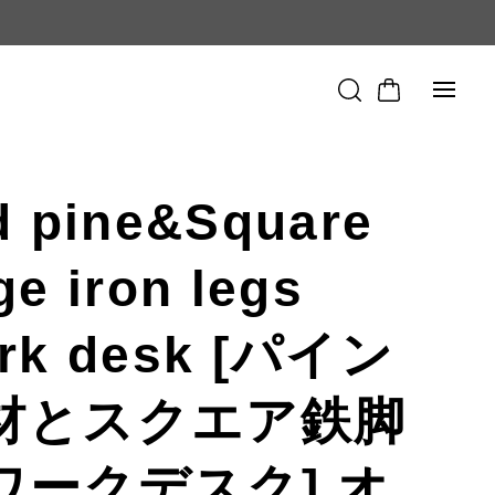
d pine&Square
ge iron legs
rk desk [パイン
材とスクエア鉄脚
ワークデスク] オ