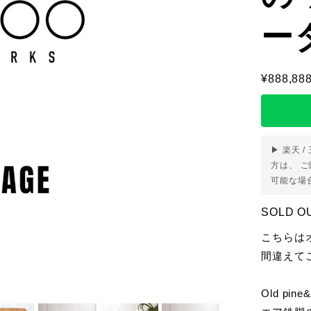
ー
¥888,88
▶ 楽天 /
方は、 
可能な場
SOLD O
こちらは
間違えて
Old pine