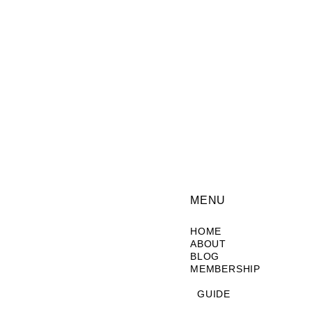
sk
。 ありがとうございます！
この度はベンチとセットでのご購入ありがとうございました。 自分
MENU
sk
HOME
ABOUT
BLOG
ル調整までして頂いて非常に丁寧な印象を受けました。実際に商品
MEMBERSHIP
を残されている感じが無骨でアンティーク調としてもかなり味わい
配出来そうな存在感がある机なので今後もガシガシ使っていきたい
GUIDE