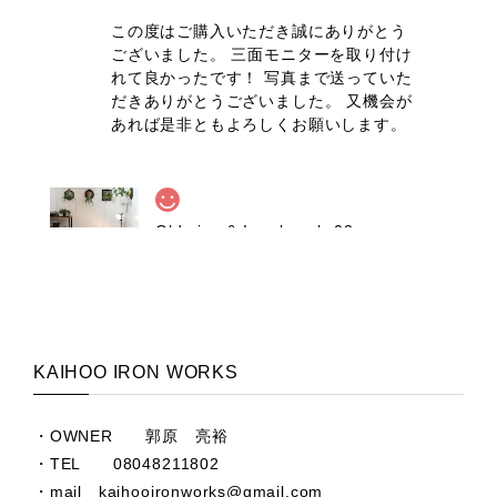
この度はご購入いただき誠にありがとう
ございました。 三面モニターを取り付け
れて良かったです！ 写真まで送っていた
だきありがとうございました。 又機会が
あれば是非ともよろしくお願いします。
Old pine & Iron bench-08
2025/06/23
製品のクオリティ、やり取りともに満足できる内容で
した。 ありがとうございます！
KAIHOO IRON WORKS
ベンチとデスクのセットでのご購入あり
がとうございました。 又機会があればよ
・OWNER 郭原 亮裕
ろしくお願いします。
・TEL 08048211802
・mail
kaihooironworks@gmail.com