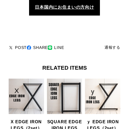
日本国内にお住まいの方向け
POST
SHARE
LINE
通報する
RELATED ITEMS
X EDGE IRON
SQUARE EDGE
ｙ EDGE IRON
LEGS（2set）
IRON LEGS
LEGS（2set）