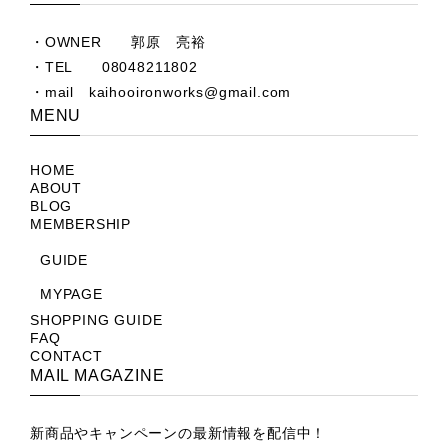
ベンチとデスクのセットでのご購入あり
がとうございました。 又機会があればよ
・OWNER 郭原 亮裕
ろしくお願いします。
・TEL 08048211802
・mail
kaihooironworks@gmail.com
MENU
Black iron Old oak & y edge legs work desk
2025/06/23
HOME
ABOUT
BLOG
製品のクオリティ、やり取りともに満足できる内容で
MEMBERSHIP
した。 ありがとうございます！
GUIDE
この度はベンチとセットでのご購入あり
MYPAGE
がとうございました。 自分なりの味や風
SHOPPING GUIDE
合いをつけて長年愛用してやって下さ
FAQ
い。
CONTACT
MAIL MAGAZINE
新商品やキャンペーンの最新情報を配信中！