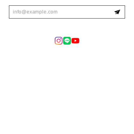
Black iron Old oak & y edge legs work desk
2025/05/16
わざわざ沖縄までの発送手続きから細かい発送スケジ
ュール調整までして頂いて非常に丁寧な印象を受けま
した。実際に商品が届いた時には想像以上にデザイン
がよく一気に部屋がおしゃれになりました。天板、木
材、鉄脚ともにあえて荒さを残されている感じが無骨
でアンティーク調としてもかなり味わい深く本物感が
すごいです。やはりyレッグにして良かった！かなり
おしゃれで男らしさがあります！！どんな空間も支配
出来そうな存在感がある机なので今後もガシガシ使っ
ていきたいです！
この度はご購入いただき誠に有難うござ
いました。 沖縄への配送も手間取ってし
まい申し訳ございませんでした。 初めて
の沖縄への配送という事で勉強させても
らいました。 商品の方は無事届き気に入
ってもらえて嬉しいです。 ガシガシ使っ
て自分なりの味や風合いを付け加えて、