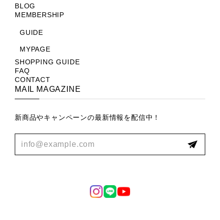
BLOG
製品のクオリティ、やり取りともに満足できる内容で
MEMBERSHIP
した。 ありがとうございます！
GUIDE
この度はベンチとセットでのご購入あり
MYPAGE
がとうございました。 自分なりの味や風
SHOPPING GUIDE
合いをつけて長年愛用してやって下さ
FAQ
い。
CONTACT
MAIL MAGAZINE
新商品やキャンペーンの最新情報を配信中！
Black iron Old oak & y edge legs work desk
2025/05/16
わざわざ沖縄までの発送手続きから細かい発送スケジ
ュール調整までして頂いて非常に丁寧な印象を受けま
した。実際に商品が届いた時には想像以上にデザイン
がよく一気に部屋がおしゃれになりました。天板、木
材、鉄脚ともにあえて荒さを残されている感じが無骨
でアンティーク調としてもかなり味わい深く本物感が