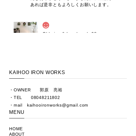
あれば是非ともよろしくお願いします。
Old pine & Iron bench-08
2025/06/23
製品のクオリティ、やり取りともに満足できる内容で
した。 ありがとうございます！
KAIHOO IRON WORKS
ベンチとデスクのセットでのご購入あり
がとうございました。 又機会があればよ
・OWNER 郭原 亮裕
ろしくお願いします。
・TEL 08048211802
・mail
kaihooironworks@gmail.com
MENU
Black iron Old oak & y edge legs work desk
2025/06/23
HOME
ABOUT